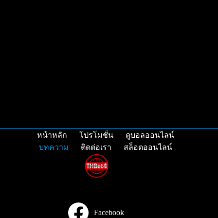
หน้าหลัก
โปรโมชั่น
ดูบอลออนไลน์
บทความ
ติดต่อเรา
สล็อตออนไลน์
Facebook